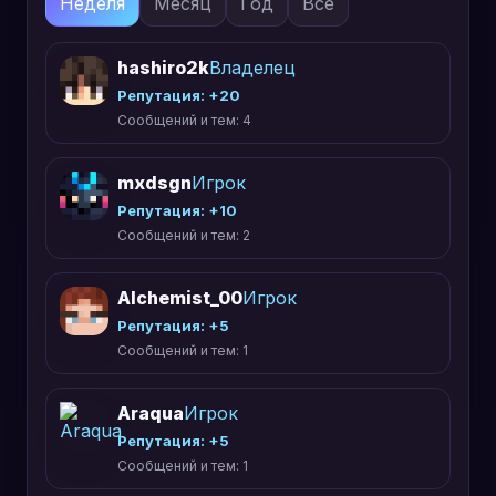
Неделя
Месяц
Год
Все
hashiro2k
Владелец
Репутация: +
20
Сообщений и тем:
4
mxdsgn
Игрок
Репутация: +
10
Сообщений и тем:
2
Alchemist_00
Игрок
Репутация: +
5
Сообщений и тем:
1
Araqua
Игрок
Репутация: +
5
Сообщений и тем:
1