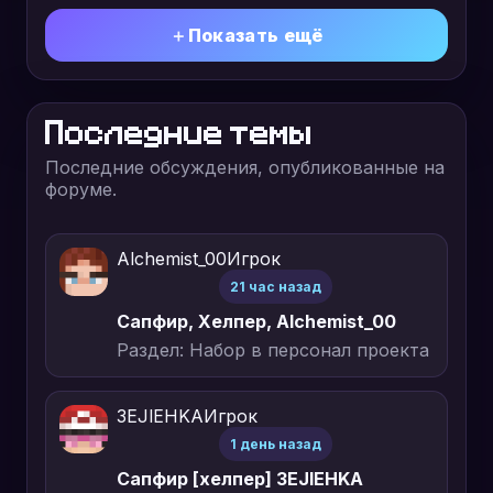
Показать ещё
Последние темы
Последние обсуждения, опубликованные на
форуме.
Alchemist_00
Игрок
21 час назад
Сапфир, Хелпер, Alchemist_00
Раздел: Набор в персонал проекта
3EJlEHKA
Игрок
1 день назад
Сапфир [хелпер] 3EJlEHKA